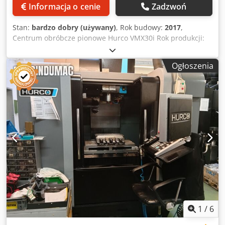
Informacja o cenie
Zadzwoń
Stan:
bardzo dobry (używany)
, Rok budowy:
2017
,
Centrum obróbcze pionowe Hurco VMX30i Rok produkcji:
2017 Dane techniczne: Przesuw w osi X: 760 mm Przesuw
w osi Y: 510 mm Przesuw w osi Z: 610 mm Wielkość stołu:
Ogłoszenia
1020x510 mm Obciążenie stołu: 1000 kg Stożek wrzeciona:
SK40 Prędkość obrotowa wrzeciona do 12000 obr/min
Magazyn narzędzi: 30 pozycji Maks. waga narzędzia: 7 kg
Maks. średnica narzędzia: 80 mm Maks. długość narzędzia:
300 mm Prędkość szybkich przesuwów X/Y/Z: 35/35/30
m/min Waga: 4800 kg Wyposażenie/dodatki: - Liniał
pomiarowy na wszystkich osiach, podwyższona dokładność
- Chłodzenie przez wrzeciono - Transporter wiórów
Cedpfxjzf Rxfo Akvorf - System chłodzenia - Chłodzenie
wrzeciona - Opcje programowe zgodnie ze zdjęciami
Maszyna podłączona pod zasilanie w naszym magazynie.
Jednostki zaciskowe, imadła oraz odciąg pyłu nie są częścią
dostawy.
1
/
6