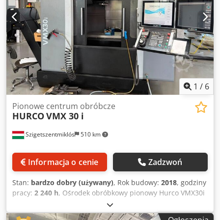
1
/
6
Pionowe centrum obróbcze
HURCO
VMX 30 i
Szigetszentmiklós
510 km
Informacja o cenie
Zadzwoń
Stan:
bardzo dobry (używany)
, Rok budowy:
2018
, godziny
pracy:
2 240 h
, Ośrodek obróbkowy pionowy Hurco VMX30i
Rok produkcji: 2018 Liczba godzin pracy: 8220 Liczba
godzin pracy wrzeciona: 2240 Dane techniczne: