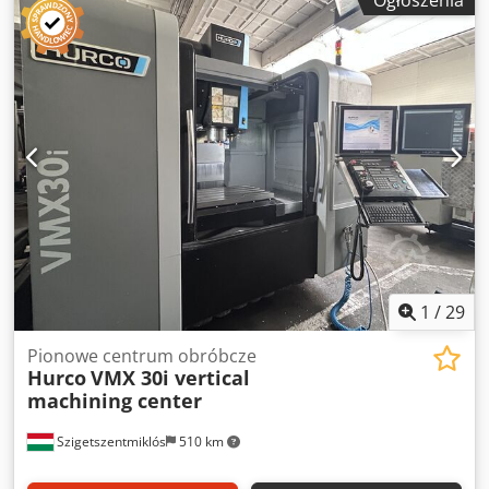
Ogłoszenia
Przemieszczenie osi X: 760 mm Przemieszczenie osi Y: 510
mm Przemieszczenie osi Z: 610 mm Wymiary stołu:
1020x510 mm Obciążenie stołu: 1000 kg Typ mocowania
narzędzia: SK40 Prędkość obrotowa wrzeciona: do 12000
obr./min Magazynek narzędzi: 30 pozycji Maksymalna
waga narzędzia: 7 kg Maksymalna średnica narzędzia: 80
mm Csdpfjzqzwpsx Akverf Maksymalna długość narzędzia:
300 mm Szybkość przemieszczania w osiach X/Y/Z:
35/35/30 m/min Waga: 4800 kg Akcesoria/opcje: -
Chłodzenie przez wrzeciono - Transporter wiórów - System
chłodzenia - Chłodzenie wrzeciona Maszyna dostępna w
naszym magazynie. Elementy mocujące, imadła, nie są
objęte zakresem dostawy.
1
/
29
Pionowe centrum obróbcze
Hurco
VMX 30i vertical
machining center
Szigetszentmiklós
510 km