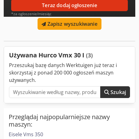
informacji. Cedpfx Aoy I Uyzskvjrf • Sterowanie: Hurco
Teraz dodaj ogłoszenie
WinMax • Godziny pracy: 10,398 h • Rozmiar stołu: 1020 ×
*za ogłoszenie/miesiąc
510 mm Technical Specification Taper Size SK 40
Zapisz wyszukiwanie
Używana Hurco Vmx 30 I
(3)
Przeszukaj bazę danych Werktuigen już teraz i
skorzystaj z ponad 200 000 ogłoszeń maszyn
używanych.
Szukaj
Przeglądaj najpopularniejsze nazwy
maszyn:
Eisele Vms 350