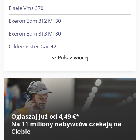
Eisele Vms 370
Exeron Edm 312 Mf 30
Exeron Edm 313 Mf 30
Gildemeister Gac 42
Pokaż więcej
Haas St-20
Haas St-30
Haas St-30Y
Haas Umc-500
Haas Vm-3
Ogłaszaj już od 4,49 €
*
Na
11 miliony nabywców
czekają na
Hurco Tm 8 I
Ciebie
Hurco Tmx 10 Mysi