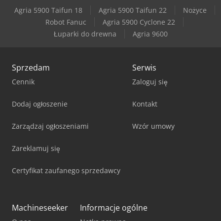
Agria 5900 Taifun 18
Agria 5900 Taifun 22
Nożyce
Leadwell V-30If
Robot Fanuc
Agria 5900 Cyclone 22
Łuparki do drewna
Agria 9600
Matec 30Hv
Sprzedam
Serwis
Cennik
Zaloguj się
Dodaj ogłoszenie
Kontakt
Zarządzaj ogłoszeniami
Wzór umowy
Zareklamuj się
Certyfikat zaufanego sprzedawcy
Machineseeker
Informacje ogólne