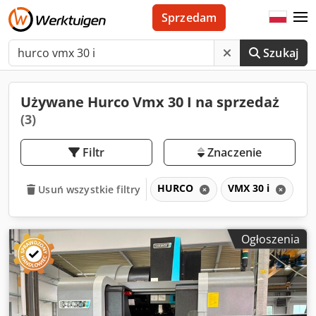
Sprzedam
Szukaj
Używane Hurco Vmx 30 I na sprzedaż
(3)
Filtr
Znaczenie
HURCO
VMX 30 i
V
Usuń wszystkie filtry
Ogłoszenia