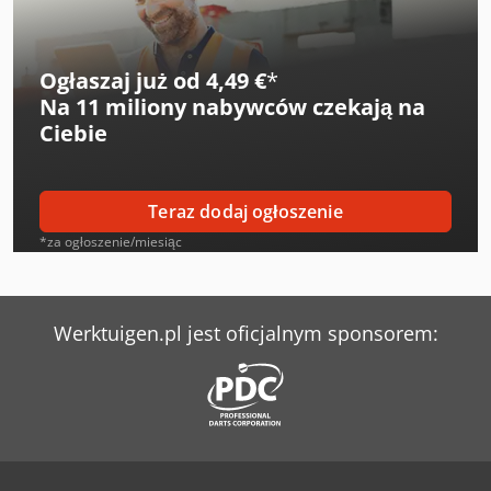
Ogłaszaj już od 4,49 €
*
Na
11 miliony nabywców
czekają na
Ciebie
Teraz dodaj ogłoszenie
*za ogłoszenie/miesiąc
Werktuigen.pl jest oficjalnym sponsorem: