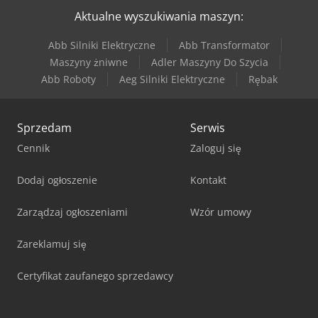
Aktualne wyszukiwania maszyn:
Scm Startech Cn V
Abb Silniki Elektryczne
Abb Transformator
Tec Freetec
Maszyny żniwne
Adler Maszyny Do Szycia
Abb Roboty
Aeg Silniki Elektryczne
Rębak
Tec Rotec
Sprzedam
Serwis
Cennik
Zaloguj się
Dodaj ogłoszenie
Kontakt
Zarządzaj ogłoszeniami
Wzór umowy
Zareklamuj się
Certyfikat zaufanego sprzedawcy