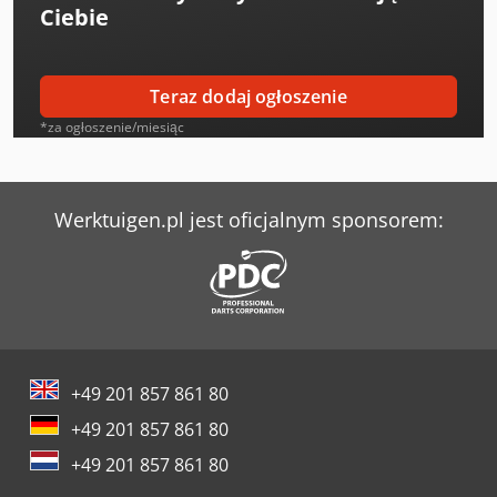
Ciebie
Biesse Skipper V31
Biesse Stream B
Teraz dodaj ogłoszenie
Elumatec Sbz 140
*za ogłoszenie/miesiąc
Felder Fs 722
Felder K 700 S
Werktuigen.pl jest oficjalnym sponsorem:
Felder Rl 140
Flott Bsm 75
Gildemeister Twin 65
+49 201 857 861 80
Hebbecker S-Line
+49 201 857 861 80
Holzkraft Startech Cn V
+49 201 857 861 80
Lisec Er-140