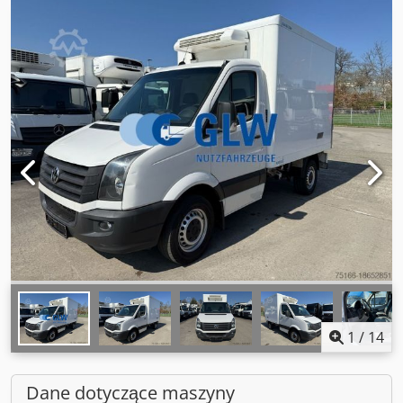
1
/
14
Dane dotyczące maszyny