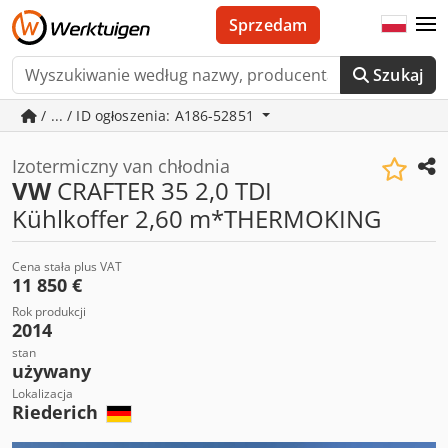
Sprzedam
Szukaj
/ ... / ID ogłoszenia: A186-52851
Izotermiczny van chłodnia
VW
CRAFTER 35 2,0 TDI
Kühlkoffer 2,60 m*THERMOKING
Cena stała plus VAT
11 850 €
Rok produkcji
2014
stan
używany
Lokalizacja
Riederich