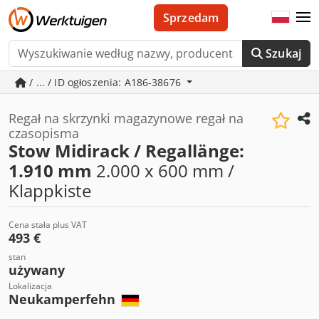
Sprzedam
Szukaj
/ ... / ID ogłoszenia: A186-38676
Regał na skrzynki magazynowe regał na
czasopisma
Stow Midirack / Regallänge:
1.910 mm
2.000 x 600 mm /
Klappkiste
Cena stała plus VAT
493 €
stan
używany
Lokalizacja
Neukamperfehn