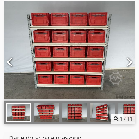
1
/
11
Dane dotyczące maszyny