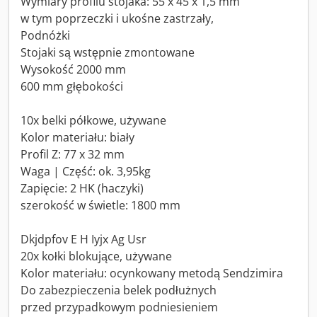
Wymiary profilu stojaka: 55 x 45 x 1,5 mm
w tym poprzeczki i ukośne zastrzały,
Podnóżki
Stojaki są wstępnie zmontowane
Wysokość 2000 mm
600 mm głębokości
10x belki półkowe, używane
Kolor materiału: biały
Profil Z: 77 x 32 mm
Waga | Część: ok. 3,95kg
Zapięcie: 2 HK (haczyki)
szerokość w świetle: 1800 mm
Dkjdpfov E H Iyjx Ag Usr
20x kołki blokujące, używane
Kolor materiału: ocynkowany metodą Sendzimira
Do zabezpieczenia belek podłużnych
przed przypadkowym podniesieniem