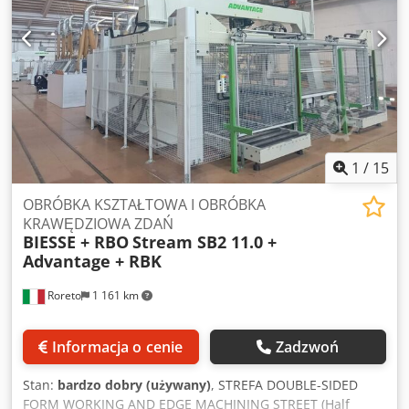
Chłodzony samochód ciężarowy
1
/
15
OBRÓBKA KSZTAŁTOWA I OBRÓBKA
KRAWĘDZIOWA ZDAŃ
BIESSE + RBO
Stream SB2 11.0 +
Advantage + RBK
Roreto
1 161 km
Informacja o cenie
Zadzwoń
Stan:
bardzo dobry (używany)
, STREFA DOUBLE-SIDED
FORM WORKING AND EDGE MACHINING STREET (Half