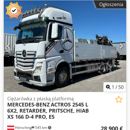
x szer. x wys.): 957 x 255 x 308 cm Szerokość gąsienicy: 50
Ogłoszenia
125.900,- Euro + 19% VAT W przypadku dodatkowych pytań
cm = Więcej opcji i akcesoriów = - HVAC
prosimy o kontakt pod podanymi numerami: Mówimy w
językach: niemiecki, angielski, francuski, polski oraz ????
Zastrzegamy sobie prawo do błędów pisarskich, pomyłek
oraz wcześniejszej sprzedaży.
1
/
50
Ciężarówka z płaską platformą
MERCEDES-BENZ
ACTROS 2545 L
6X2, RETARDER, PRITSCHE, HIAB
XS 166 D-4 PRO, E5
28 900 €
Hörsching
545 km