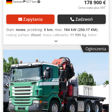
178 900 €
Seesen
617 km
Cena stała plus VAT
Zapytania
Zadzwoń
Stan:
nowe
, przebieg:
5 km
, moc:
184 kW (250,17 KM)
,
rodzaj paliwa:
diesel
, masa całkowita:
11 990 kg
, kolor:
żółty
, typ przekładni:
automatyczny
, długość przestrzeni
ładunkowej:
6 000 mm
, szerokość przestrzeni ładunkowej:
Ogłoszenia
2 550 mm
, Wyposażenie:
ABS, elektroniczny program
stabilizacji (ESP), filtr sadzy, klimatyzacja, ogrzewanie
postojowe
, Dalsze dane techniczne - Norma emisji spalin:
Euro VIe - Zielona plakietka ekologiczna 4 - Dopuszczalna
masa całkowita: 11 990 kg - Klimatyzacja - Kolor: żółty -
Układ osi: 4x2 - Instalacja hydrauliczna - Długość
przestrzeni ładunkowej: 6 000 mm - Szerokość przestrzeni
ładunkowej: 2 550 mm - Kabina kierowcy Crodpfx Ajrfm U
Ejg Tsf - Przeznaczenie: transport dalekobieżny -
Wyposażenie zgodne z GSR 2 Wyposażenie - ABS - Zaczep
stały do przyczepy - EBS - ESP - Retarder/Intarder -
Tempomat Opis pojazdu CERTYFIKOWANY WEDŁUG VDI