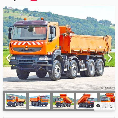
1
/
15