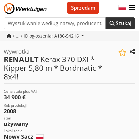
Sprzedam
Szukaj
/ ... / ID ogłoszenia: A186-54216
Wywrotka
RENAULT
Kerax 370 DXI *
Kipper 5,80 m * Bordmatic *
8x4!
Cena stała plus VAT
34 900 €
Rok produkcji
2008
stan
używany
Lokalizacja
Nowy Sacz