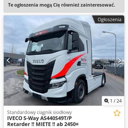
Te ogłoszenia mogą Cię również zainteresować.
Ogłoszenia
1
/
24
Standardowy ciągnik siodłowy
IVECO
S-Way AS440S49T/P
Retarder !! MIETE !! ab 2450¤