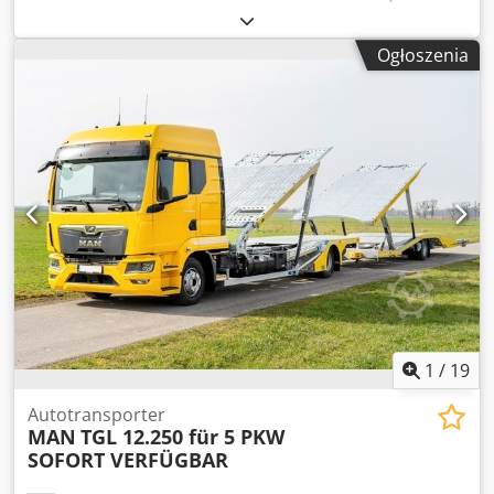
Street) z automatycznym systemem szybkiej obsługi
(handling): A) STACJA ŁADUNKOWA (portal) "RBO" Mod.
Ogłoszenia
Advantage C 320 z podwójną stacją, w komplecie z
centralnym zmotoryzowanym przenośnikiem rolkowym. B)
RĘCZNIK OBROTOWY (wzdłużny/krzyżowy), z podwójnym
stożkiem "RBO" Mod. GPK-1 C) Maszyna do dwustronnego
przycinania i oklejania krawędzi "BIESSE" Mod. Stream SB2
11.0 D) WENDER (odwrócony o 180°) "RBO" Mod.
Ribaltatore E) PRZYCISK OBROTOWY
(poprzeczny/podłużny), z podwójnym stożkiem "RBO" Mod.
GPK-2 F) STACJA ROZŁADUNKOWA (portal) "RBO" Mod.
Dwustanowiskowy Advantage SC 3200, w komplecie z
centralnym zmotoryzowanym przenośnikiem rolkowym.
Crodjhvah Nopfx Ag Tjf
1
/
19
Autotransporter
MAN
TGL 12.250 für 5 PKW
SOFORT VERFÜGBAR