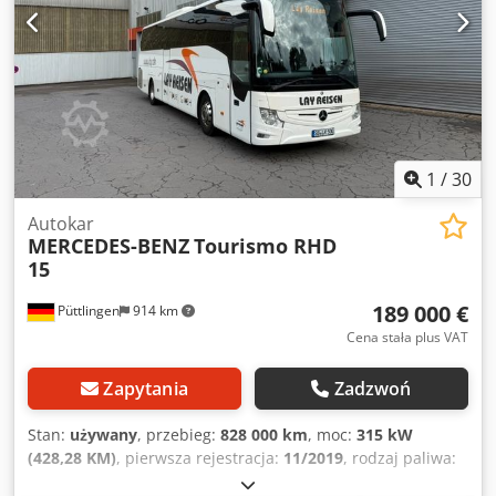
pomocniczy (PTO), blokada mechanizmu różnicowego,
norma emisji Euro 3, manualna skrzynia biegów,
zawieszenie resorowo-pneumatyczne, elektryczne szyby.
Crjdpfx Agevxng De Tsf
1
/
30
Autokar
MERCEDES-BENZ
Tourismo RHD
15
189 000 €
Püttlingen
914 km
Cena stała plus VAT
Zapytania
Zadzwoń
Stan:
używany
, przebieg:
828 000 km
, moc:
315 kW
(428,28 KM)
, pierwsza rejestracja:
11/2019
, rodzaj paliwa:
diesel
, liczba miejsc:
51
, typ przekładni:
automatyczny
,