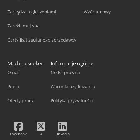
turboratarder / Scania S i R 660 8x4 – możliwa
indywidualna konfiguracja Błędy pisarskie lub drukarskie
Zarządzaj ogłoszeniami
Wzór umowy
zastrzeżone / Sprzedaż wyłącznie na podstawie naszych
ogólnych warunków handlowych
Zareklamuj się
Certyfikat zaufanego sprzedawcy
Machineseeker
Informacje ogólne
O nas
Notka prawna
Prasa
Warunki użytkowania
Oferty pracy
Polityka prywatności
Facebook
X
LinkedIn