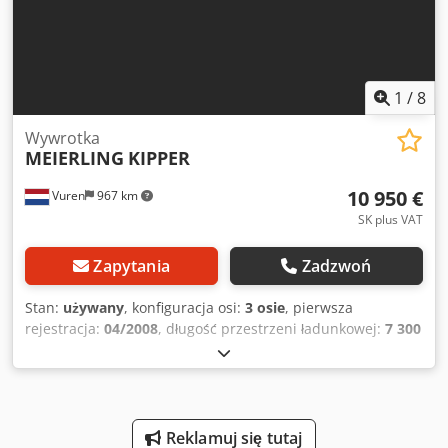
1
/
8
Wywrotka
MEIERLING
KIPPER
10 950 €
Vuren
967 km
SK plus VAT
Zapytania
Zadzwoń
Stan:
używany
, konfiguracja osi:
3 osie
, pierwsza
rejestracja:
04/2008
, długość przestrzeni ładunkowej:
7 300
mm
, szerokość przestrzeni ładunkowej:
2 440 mm
,
wysokość przestrzeni ładunkowej:
1 570 mm
, całkowita
długość:
8 800 mm
, całkowita szerokość:
2 550 mm
,
całkowita wysokość:
3 100 mm
, zawieszenie:
powietrze
,
rozmiar opony:
385/65R52,25
, kolor:
inny
, Rok budowy:
Reklamuj się tutaj