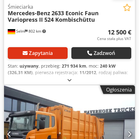
Śmieciarka
Mercedes-Benz
2633 Econic Faun
Variopress II 524 Kombischüttu
12 500 €
Selm
802 km
Cena stała plus VAT
Zapytania
Zadzwoń
Stan:
używany
, przebieg:
271 934 km
, moc:
240 kW
(326,31 KM)
, pierwsza rejestracja:
11/2012
, rodzaj paliwa:
diesel
, masa własna:
14 550 kg
, maksymalna waga
ładunku:
11 450 kg
, masa całkowita:
26 000 kg
,
Ogłoszenia
konfiguracja osi:
6x2
, rozstaw osi:
3 950 mm
, hamulce:
hamowanie silnikiem
, kolor:
biały
, kabin kierowcy:
kabina
dzienna
, typ przekładni:
automatyczny
, klasa emisji:
Euro
5
, zawieszenie:
powietrze
, liczba miejsc:
4
, całkowita
długość:
9 450 mm
, Wyposażenie:
ABS, blokada
mechanizmu różnicowego, filtr sadzy, klimatyzacja,
kontrola trakcji, system immobilizera, tempomat
, Faun
Typ VarioPress II 524 z zabudową Zöller 2301/70061, rok