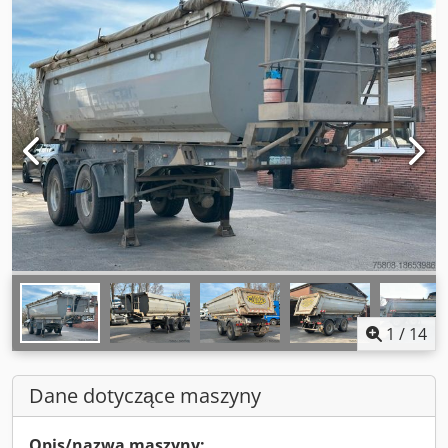
1
/
14
Dane dotyczące maszyny
Opis/nazwa maszyny: