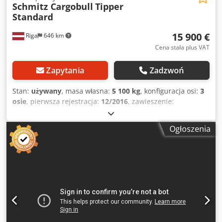
Schmitz Cargobull
Tipper
Standard
15 900 €
Riga
646 km
Cena stała plus VAT
Zapytania
Zadzwoń
Stan:
używany
, masa własna:
5 100 kg
, konfiguracja osi:
3
osie
, pierwsza rejestracja:
12/2016
, zawieszenie:
powietrze
, rozmiar opony:
385/65 R22,5
, Rok budowy:
2016
, Wyposażenie:
ABS
, Masa własna: 5100 kg, rozmiar
Ogłoszenia
opon: 385/65 R22,5, pierwsza oś: , druga oś: , trzecia oś: ,
zawieszenie pneumatyczne, tylny zderzak, elektroniczny
system hamowania EBS, wtyczka 1x15 i 2x7 pinów, osłona
przeciwbryzgowa. Szczegółowy przegląd wszystkich
dostępnych pojazdów można znaleźć na naszej stronie
internetowej. Potrzebujesz finansowania? Oferujemy
indywidualne rozwiązania finansowe, kompleksowe umowy
serwisowe i usługi telematyczne. Z przyjemnością
udzielimy Ci osobistych porad. Dsdpfxozpzt Ue Ackskr