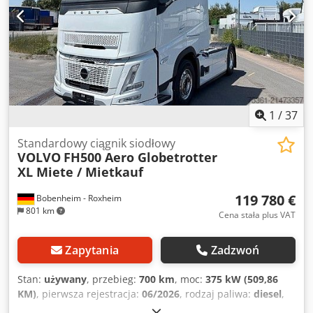
1
/
37
Standardowy ciągnik siodłowy
VOLVO
FH500 Aero Globetrotter
XL Miete / Mietkauf
119 780 €
Bobenheim - Roxheim
801 km
Cena stała plus VAT
Zapytania
Zadzwoń
Stan:
używany
, przebieg:
700 km
, moc:
375 kW (509,86
KM)
, pierwsza rejestracja:
06/2026
, rodzaj paliwa:
diesel
,
masa całkowita:
18 000 kg
, konfiguracja osi:
2 osie
,