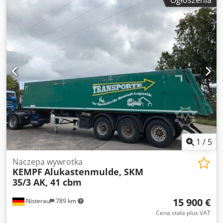
konfiguracja osi:
6x2
, rozstaw osi:
3 950 mm
, hamulce:
hamowanie silnikiem
, kolor:
biały
, kabin kierowcy:
kabina
dzienna
, typ przekładni:
automatyczny
, klasa emisji:
Euro
4
, zawieszenie:
powietrze
, liczba miejsc:
4
, całkowita
długość:
9 750 mm
, Wyposażenie:
ABS, blokada
mechanizmu różnicowego, klimatyzacja
, Zöller Medium
XXL nr A0001106. Niewiążąca oferta – zastrzegamy sobie
prawo do zmian i sprzedaży pośredniej. Sprzedaż odbywa
się z wyłączeniem wszelkiej gwarancji. Wszystkie
informacje podane bez gwarancji poprawności! Dksdpfx
Acswckvusksr
1
/
5
Naczepa wywrotka
KEMPF
Alukastenmulde, SKM
35/3 AK, 41 cbm
15 900 €
Nisterau
789 km
Cena stała plus VAT