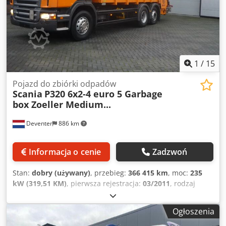
produkcji 2010, oś skrętna wleczona. Oferta niewiążąca -
zastrzega się prawo do zmian i sprzedaży pośredniej -
sprzedaż wyłączona jest spod wszelkiej gwarancji -
wszystkie informacje bez gwarancji! Dkedpfx Acjvidivjkor
1
/
15
Pojazd do zbiórki odpadów
Scania
P320 6x2-4 euro 5 Garbage
box Zoeller Medium...
Deventer
886 km
Informacja o cenie
Zadzwoń
Stan:
dobry (używany)
, przebieg:
366 415 km
, moc:
235
kW (319,51 KM)
, pierwsza rejestracja:
03/2011
, rodzaj
paliwa:
diesel
, konfiguracja osi:
6x2
, rozstaw osi:
4 300
mm
, paliwo:
diesel
, kolor:
pomarańczowy
, typ przekładni:
Ogłoszenia
automatyczny
, klasa emisji:
Euro 5
, zawieszenie:
stal-
powietrze
, Rok budowy:
2011
, Wyposażenie:
ABS,