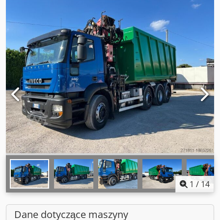
1
/
14
Dane dotyczące maszyny