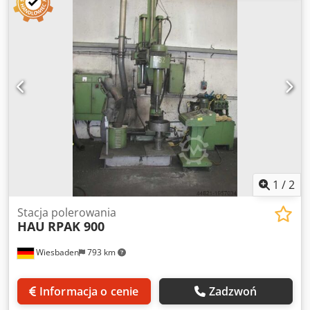
1
/
2
Stacja polerowania
HAU
RPAK 900
Wiesbaden
793 km
Informacja o cenie
Zadzwoń