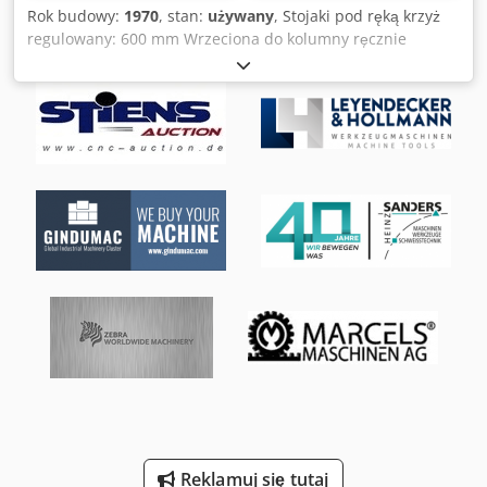
Rok budowy:
1970
, stan:
używany
, Stojaki pod ręką krzyż
regulowany: 600 mm Wrzeciona do kolumny ręcznie
regulowana wysokość: 1200 mm hydrauliczny mechanizm
automatyczny pionowy: 900 mm hydrauliczny układ
automatycznego poprzecznego: 200 mm Crsdpfx Ahsb N
Dgmjqjf największą odległość między stołu i wrzeciona i
przewoźnika (łodygi): 600 mm Silnik napędowy: 380 V, 2800
obr/min, 5,5 kW Średnica stołu: 550 mm Miejsce: 1600 x
1200 x 3200 mm Przybliżona masa: 1,2 t Hydrauliczne: 2,2
kW; Miejsce: 800 x 800 x 1200 mm, Waga ok.: 300 kg
Reklamuj się tutaj