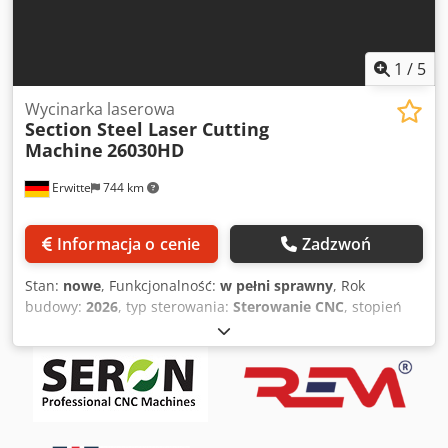
1
/
5
Wycinarka laserowa
Section Steel Laser Cutting
Machine
26030HD
Erwitte
744 km
Informacja o cenie
Zadzwoń
Stan:
nowe
, Funkcjonalność:
w pełni sprawny
, Rok
budowy:
2026
, typ sterowania:
Sterowanie CNC
, stopień
automatyzacji:
automatyczny
, typ uruchamiania:
elektryczny
, rodzaj lasera:
laser światłowodowy
, godziny
lasera:
10 h
, moc lasera:
12 000 W
, Wyposażenie:
Oznakowanie CE, centralny układ smarowania,
dokumentacja / instrukcja obsługi, jednostka chłodnicza,
kurtyna bezpieczeństwa, odciąg oparów, odpylanie,