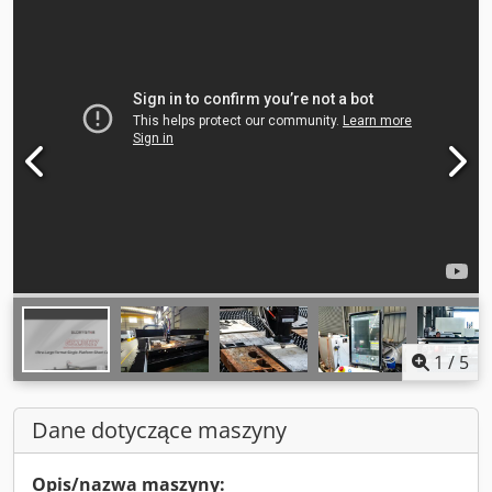
1
/
5
Dane dotyczące maszyny
Opis/nazwa maszyny: