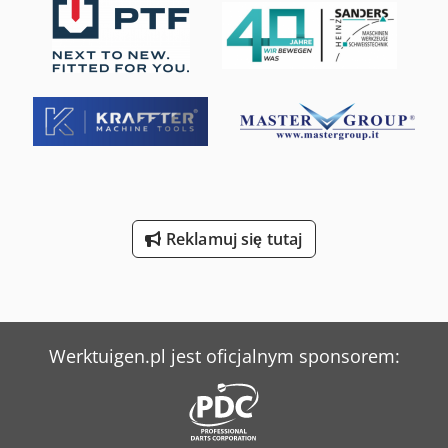
wyłącznik awaryjny, zmieniacz dysz
, Maszyna do cięcia
laserowego profili stalowych Cięcie skośne znacznie
zwiększa konkurencyjność Inteligentna głowica tnąca
wyposażona w profesjonalną oś obrotową Acu3D
Umożliwia wielokierunkowe, wielokątowe cięcie 3D
(ukosowanie web, cięcie promieniowe, faza V, faza Y)
Wszechstronne cięcie Cięcie blach, rur i profili stalowych w
jednym urządzeniu Kompleksowy przepływ pracy, płynnie
zintegrowany z TEKLA Cjdpfx Agsw I Ilisrerf Łatwe
przeprowadzenie importu rysunków – nesting i
programowanie – ustawienia procesu – pozycjonowanie
materiału – cięcie
Reklamuj się tutaj
Werktuigen.pl jest oficjalnym sponsorem: