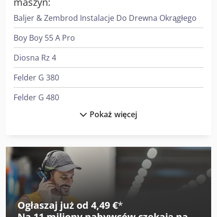
maszyn:
Baljer & Zembrod Instalacje Do Drewna Okrągłego
Boy Boy 55 A Pro
Diosna Rz 4
Felder G 380
Felder G 480
Pokaż więcej
Heidenreich & Harbeck Strugarki Poprzeczne Do Przekładni Zębatych
Heidenreich & Harbeck Wytaczarki Do Otworów Głębokich
Index Ms22-6
Kasto Kastossb A 2
Kasto Kastoverto A 2
Ogłaszaj już od 4,49 €
*
Na
11 miliony nabywców
czekają na
Kasto Kastowa C 7