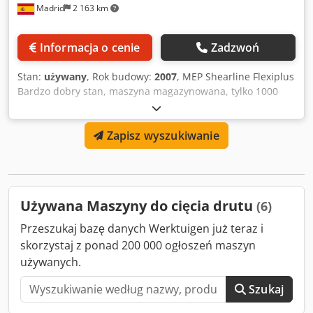
Madrid
2 163 km
Informacja o cenie
Zadzwoń
Stan:
używany
, Rok budowy:
2007
, MEP Shearline Flexiplus
Bardzo dobry stan, maszyna magazynowana, tylko 1000
godzin pracy Rok produkcji: 2007 Dwsdpfx Ajymb T Deafea
Zakres cięcia: do 36 mm
Zapisz wyszukiwanie
Używana Maszyny do cięcia drutu
(6)
Przeszukaj bazę danych Werktuigen już teraz i
skorzystaj z ponad 200 000 ogłoszeń maszyn
używanych.
Szukaj