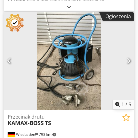
zaawansowana maszyna do recyklingu kabli i odpadów
elektronicznych, dzięki kompaktowej konstrukcji maszyna
Ogłoszenia
staje się mobilna, można ją łatwo przenosić w inne miejsca
i działa jak maszyna typu plug and play. Dwjdpfshukfmex
Aafsa Maszyna jest wyposażona we wszystko, co jest
potrzebne do samodzielnej pracy, wystarczy dostarczyć
energię elektryczną i można rozpocząć recykling kabli lub
odpadów elektrycznych, aby oddzielić miedź, metale, ołów
lub inne metale żelazne lub nieżelazne od tworzyw
sztucznych.
1
/
5
Przecinak drutu
KAMAX-BOSS
TS
Wiesbaden
793 km