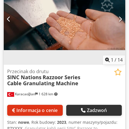
1
/
14
Przecinak do drutu
SINC Nations
Razzoor Series
Cable Granulating Machine
Karacaoğlan
1 628 km
Informacja o cenie
Zadzwoń
Stan:
nowe
, Rok budowy:
2023
, numer maszyny/pojazdu:
P7YXXX
, Granulator kabli serii SINC Razzoor to