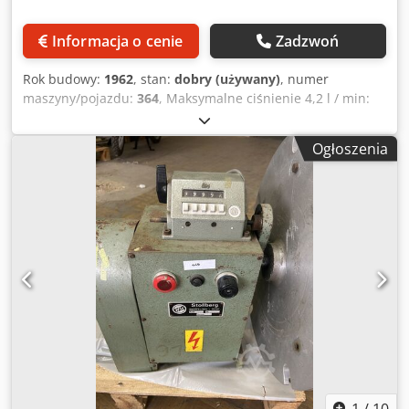
Informacja o cenie
Zadzwoń
Rok budowy:
1962
, stan:
dobry (używany)
, numer
maszyny/pojazdu:
364
, Maksymalne ciśnienie 4,2 l / min:
550-570 bar Pojemność ok.: 30 l Dwodpfx Aajb Nuugjfea
Silnik hydrauliczny: 220/380 V, 1400 rpm, 4 kW Frez prosty,
Ogłoszenia
typ GS 22 Sekcja 140 kg moc: 6-12 mm Ø Wyciąć numer
OK.: 8-12 / min Ustawianie urządzenia, wpisz RK 26 Aby
zestaw taśm stalowych i cały materiał z wytrzymałość na
rozciąganie: 26-50 kg Przybliżona masa: 10 kg Miejsce:
1200 x 900 x 850 mm Masa całkowita OK.: 130 kg