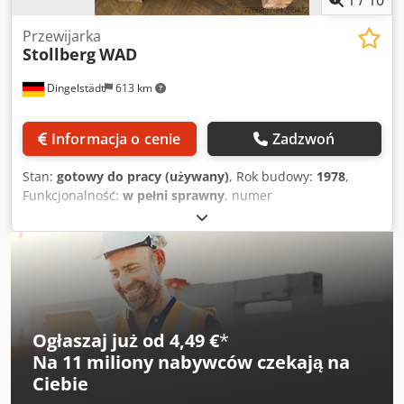
1
/
10
Przewijarka
Stollberg
WAD
Dingelstädt
613 km
Informacja o cenie
Zadzwoń
Stan:
gotowy do pracy (używany)
, Rok budowy:
1978
,
Funkcjonalność:
w pełni sprawny
, numer
maszyny/pojazdu:
81882 F
, Owijarka Stollberg typ WAD nr
81882 F Dwedpfxsylwvfe Aafoa Tarcza 440 mm średnicy
Licznik obrotów 220 V
Ogłaszaj już od 4,49 €
*
Na
11 miliony nabywców
czekają na
Ciebie