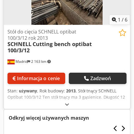
1
/
6
Stół do cięcia SCHNELL optibat
100/3/12 rok 2013
SCHNELL
Cutting bench optibat
100/3/12
Madrid
2 163 km
Informacja o cenie
Zadzwoń
Stan:
używany
, Rok budowy:
2013
, Stół tnący SCHNELL
Optibat 100/3/12 Ten stół tnący ma 3 gąsienice. Długość 12
metrów. Może ciąć materiały o grubości do 40 mm.
Wyprodukowany w 2001 roku, poprawiony w 2013 roku.
Dodpfx Asvtp Uxoafswa Liczba utworów: 3 Długość: 12m
Odkryj więcej używanych maszyn
Grubość materiału: Cięcie do 40 mm