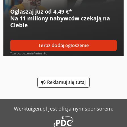
Juki Maszyny Do Szycia
Ogłaszaj już od 4,49 €
*
Na
11 miliony nabywców
czekają na
Lagun L 1400
Ciebie
Lagun L 2000
Langzauner Lzg-M-Ii-Sy
Teraz dodaj ogłoszenie
Linde L 10
*za ogłoszenie/miesiąc
Linde L 12
Linde L 16
Reklamuj się tutaj
Mercedes-Benz Mb Trac
Mercedes-Benz V
Werktuigen.pl jest oficjalnym sponsorem:
Sperr & Lechner Maszyny Do Cięcia
Tec Freetec