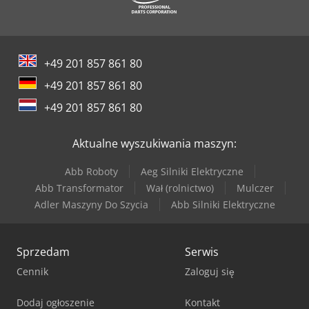
Tec Rotec
Weinbrenner Tsv 6/3050
+49 201 857 861 80
Werner & Pfleiderer Kontenery
+49 201 857 861 80
Werner & Pfleiderer Maszyny Do Podziału Ciasta I Do Efektów
+49 201 857 861 80
Yeong Chin Machinery Industries Co. Ltd. (Ycm) Tv188B
Aktualne wyszukiwania maszyn:
Abb Roboty
Aeg Silniki Elektryczne
Abb Transformator
Wał (rolnictwo)
Mulczer
Adler Maszyny Do Szycia
Abb Silniki Elektryczne
Sprzedam
Serwis
Cennik
Zaloguj się
Dodaj ogłoszenie
Kontakt