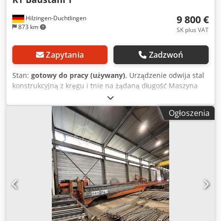
9 800 €
Hilzingen-Duchtlingen
873 km
SK plus VAT
Zapytania
Zadzwoń
Stan:
gotowy do pracy (używany)
, Urządzenie odwija stal
konstrukcyjną z kręgu i tnie na żądaną długość Maszyna
prostująca i tnąca na długość 8/10/12/14 mm Djdpfow
Trpcex Aafewa
Ogłoszenia