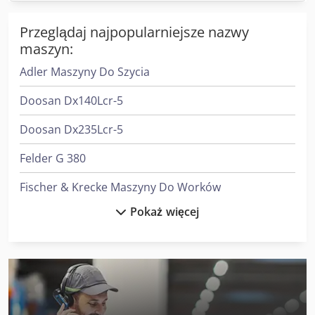
Przeglądaj najpopularniejsze nazwy
maszyn:
Adler Maszyny Do Szycia
Doosan Dx140Lcr-5
Doosan Dx235Lcr-5
Felder G 380
Fischer & Krecke Maszyny Do Worków
Pokaż więcej
Gildemeister Mf Twin 65
Gildemeister Twin 65
Heidenreich & Harbeck Strugarki Poprzeczne Do Przekładni Zębatych
Heidenreich & Harbeck Wytaczarki Do Otworów Głębokich