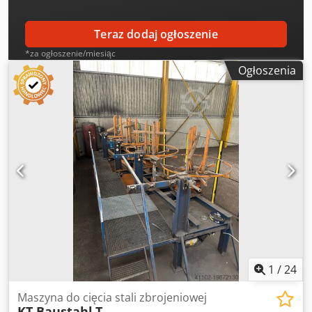
Teraz dodaj ogłoszenie
*za ogłoszenie/miesiąc
Ogłoszenia
1
/
24
Maszyna do cięcia stali zbrojeniowej
KT Baustahl
T