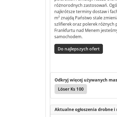
różnorodnych zastosowań. Ogó
najkrótsze terminy dostaw i fac
m² znajdą Państwo stale zmieni
szlifierek oraz polerek różnych 
Frankfurtu nad Menem jesteśmy 
samochodem.
Do najlepszych ofert
Odkryj więcej używanych ma
Löser Ks 100
Aktualne ogłoszenia drobne i 