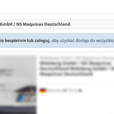
g GmbH / NS Maquinas Deutschland
się bezpłatnie lub zaloguj,
aby uzyskać dostęp do wszystkic
Widoberg GmbH / NS Maquinas Deuts
Widoberg GmbH / NS Maquinas
Deutschland
Widoberg GmbH / 
Maquinas Deutschland
Dietzenbach
755 km
Zapytaj o więcej zdjęć