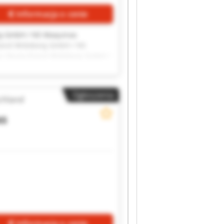
Informacja o cenie
g GmbH / NS Maquinas
land Widoberg GmbH / NS
s Deutschland Widoberg GmbH /
inas Deutschland Widoberg
NS Maquinas Deutschland
g GmbH / NS Maquinas
Ogłoszenia
land Widoberg GmbH / NS
chland
NS
Informacja o cenie