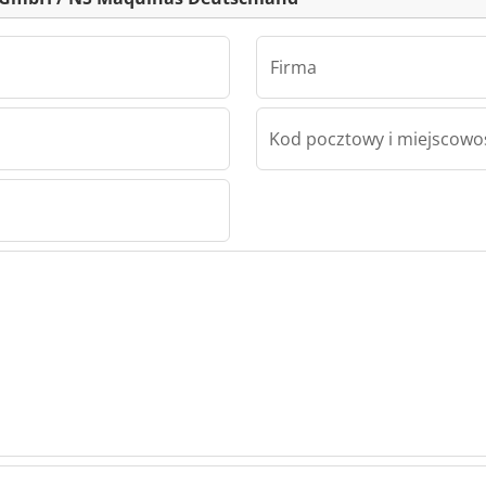
Firma
Kod pocztowy i miejscowo
Widoberg GmbH / NS Maquinas Deutschland
 / NS
chland
 / NS
chland