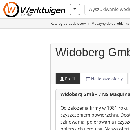
Polska
Katalog sprzedawców
Maszyny do obróbki meta
Widoberg Gmb
Profil
Najlepsze oferty
Widoberg GmbH / NS Maquina
Od założenia firmy w 1981 roku
czyszczeniem powierzchni. Dos
szlifowania, polerowania i czys
polerskich i emulsji. Nasza ofe