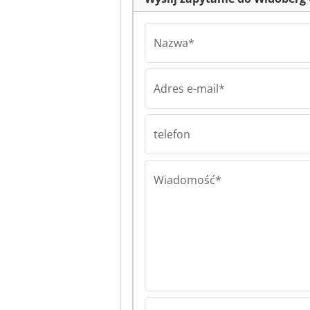
Nazwa*
Adres e-mail*
Widoberg GmbH
Maquinas Deuts
Widoberg GmbH
telefon
Maquinas Deuts
Wiadomość*