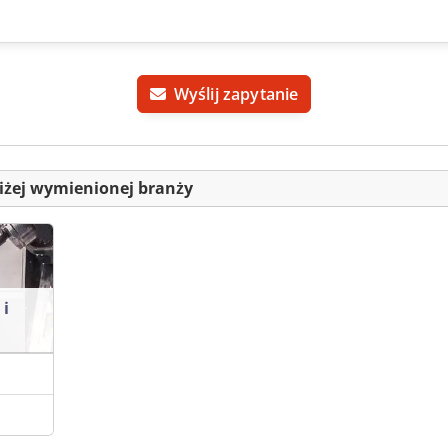
Wyślij zapytanie
iżej wymienionej branży
 i