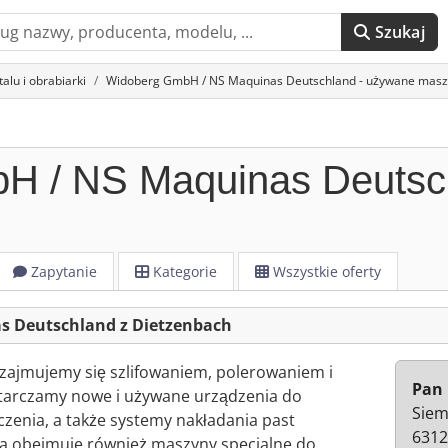
Szukaj
lu i obrabiarki
Widoberg GmbH / NS Maquinas Deutschland - używane masz
H / NS Maquinas Deutsc
Zapytanie
Kategorie
Wszystkie oferty
s Deutschland z Dietzenbach
 zajmujemy się szlifowaniem, polerowaniem i
Pan
tarczamy nowe i używane urządzenia do
Siem
zczenia, a także systemy nakładania past
6312
rta obejmuje również maszyny specjalne do