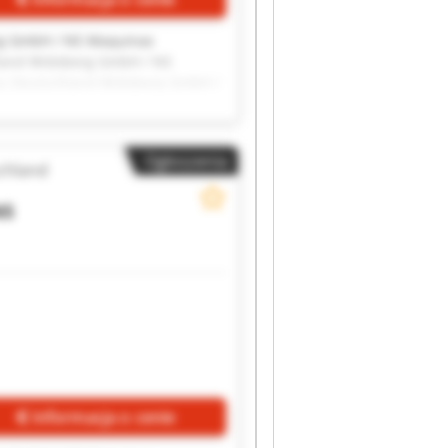
g GmbH / NS Maquinas
land Widoberg GmbH / NS
s Deutschland Widoberg GmbH /
inas Deutschland Widoberg
NS Maquinas Deutschland
g GmbH / NS Maquinas
Ogłoszenia
land Widoberg GmbH / NS
chland
NS
Informacja o cenie