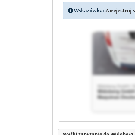
Wskazówka:
Zarejestruj 
Widoberg GmbH
Maquinas Deuts
Widoberg GmbH
Maquinas Deuts
Wyślij zapytanie do Widober