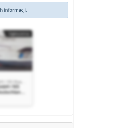
h informacji.
Ogłoszenia
Widoberg GmbH / NS Maquinas Deutschland
mbH / NS
eutschland
mbH / NS
eutschland