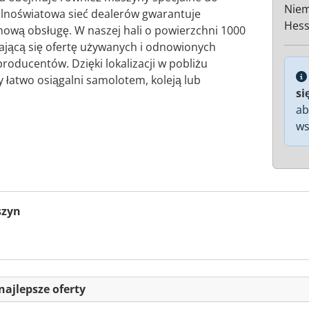
Nie
lnoświatowa sieć dealerów gwarantuje
Hes
hową obsługę. W naszej hali o powierzchni 1000
ającą się ofertę używanych i odnowionych
producentów. Dzięki lokalizacji w pobliżu
łatwo osiągalni samolotem, koleją lub
si
ab
ws
szyn
najlepsze oferty