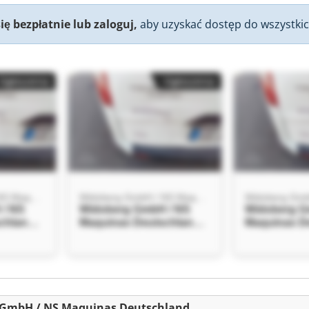
się bezpłatnie lub zaloguj,
aby uzyskać dostęp do wszystkic
Ogłoszenia
Ogłoszenia
Widoberg GmbH / NS Maquinas Deutschland
Widoberg GmbH / NS Maquinas Deutschland
 / NS
Widoberg GmbH / NS
Widoberg G
chland
Maquinas Deutschland
Maquinas D
 / NS
Widoberg GmbH / NS
Widoberg G
chland
Maquinas Deutschland
Maquinas D
Ogłoszenia
g GmbH / NS Maquinas Deutschland