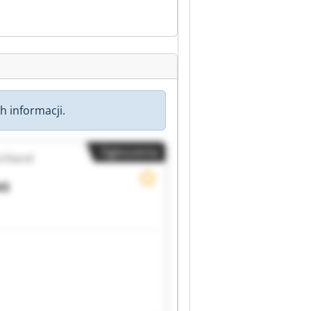
h informacji.
Ogłoszenia
chland
NS