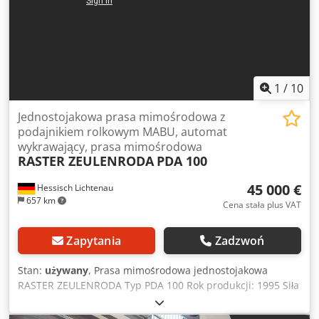
1
/
10
Jednostojakowa prasa mimośrodowa z
podajnikiem rolkowym MABU, automat
wykrawający, prasa mimośrodowa
RASTER ZEULENRODA
PDA 100
45 000 €
Hessisch Lichtenau
657 km
Cena stała plus VAT
Zapytania
Zadzwoń
Stan:
używany
, Prasa mimośrodowa jednostojakowa
RASTER ZEULENRODA Typ PDA 100 Rok produkcji: 1995 Siła
nacisku: 100 ton Wysięg: ok. 360 mm Wielkość stołu: 1200 x
710 mm Powierzchnia suwaka: 900 x 500 mm Otwór w