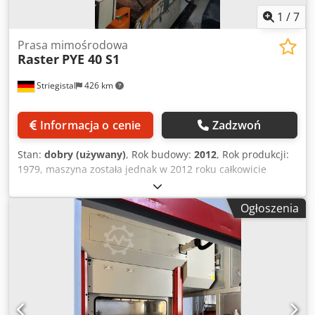
1
/
7
Prasa mimośrodowa
Raster
PYE 40 S1
Striegistal
426 km
Informacja o cenie
Zadzwoń
Stan:
dobry (używany)
, Rok budowy:
2012
, Rok produkcji:
1979, maszyna została jednak w 2012 roku całkowicie
zmodernizowana zgodnie z najnowszymi normami UVV.
Wysokość montażowa: 800 mm Skok suwaka: 500 mm
Ogłoszenia
Wysięg: 360 mm Siła nominalna: 400 kN Ciśnienie
hydrauliczne: 160 bar Liczba motogodzin: 1356 Inne: nowy
sterownik firmy Pilz, dostępne schematy elektryczne
Crsdpfxoy H Idds Al Nef Dostępny film przedstawiający
funkcjonalność urządzenia. Na życzenie transport oraz
załadunek mogą być zorganizowane na terenie całej
Europy za dodatkową opłatą. Ceny netto, do ceny należy