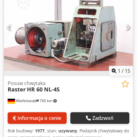
1
/
15
Posuw chwytaka
Raster
HR 60 NL-4S
Wiefelstede
760 km
Informacja o cenie
Zadzwoń
Rok budowy:
1977
, stan:
używany
, Podajnik chwytakowy do