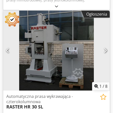
prasy mimośrodowej, prasy jednokolumnowej,
automatycznej prasy wykrawającej, jednokolumnowej
prasy mimośrodowej, prasy mimośrodowej, prasy
Ogłoszenia
jednokolumnowej -Producent: Raster, posuw chwytaka z
automatycznej prasy wykrawającej typu HR 60 NL-4S
Cedpetigw Njfx Al Nsrf -Skok: mm -Wymiary: patrz zdjęcia -
Wymiary transportowe: 900/640/H620 mm -Waga: 200 kg
1
/
8
Automatyczna prasa wykrawająca -
czterokolumnowa
RASTER
HR 30 SL