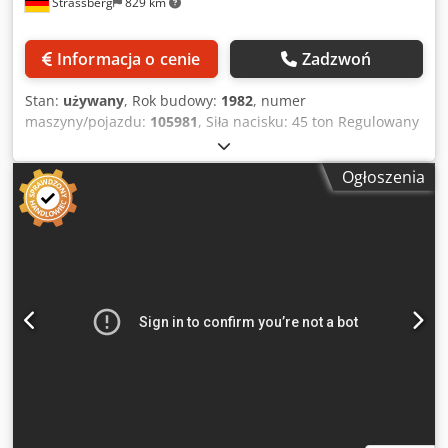
Strassberg
829 km
Informacja o cenie
Zadzwoń
Stan:
używany
, Rok budowy:
1982
, numer
maszyny/pojazdu:
105981
, Siła nacisku: 45 ton Regulowany
skok tłoka: 20 - 80 mm Regulacja suwaka: 50 mm Wysokość
instalacji (skok dolny, regulacja górna): 300 mm Odległość
Ogłoszenia
między słupkami L-R: 710 mm Powierzchnia mocowania
stołu ok.: 700 x 450 mm Powierzchnia mocowania tłoka: 700
x 360 mm Cjdpfx Aljuqc Nge Nerf Otwór awaryjny w stole:
600 x 100 mm Liczba skoków na minutę: 80 - 400 min-1
Zapotrzebowanie na moc: 10 kW Wysokość nad podłogą:
ok. 2900 mm Waga maszyny około: 7,2 tony System
sterowania: Siemens S7 Wyposażenie standardowe
Maszyna z podajnikiem chwytakowym została całkowicie
zmodernizowana w 2001 roku przy użyciu sterowania
SIEMENS S7.