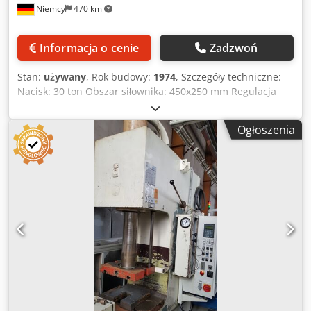
Niemcy
470 km
Informacja o cenie
Zadzwoń
Stan:
używany
, Rok budowy:
1974
, Szczegóły techniczne:
Nacisk: 30 ton Obszar siłownika: 450x250 mm Regulacja
siłownika: maks. 50 (ręcznie) mm Uderzenia na minutę: 20-
120 Skok: ok. 20 mm mm Regulacja skoku: brak/ brak
Ogłoszenia
regulacji skoku mm Wysokość instalacji: Obszar roboczy:
220 - 280 mm Powierzchnia użytkowa stołu: 600 x 600 mm
Całkowite zapotrzebowanie na moc: 7,5 kW Waga maszyny:
około 5,0 ton Wymiary dł. x szer. x wys.: Maszyna: 1,8 x 1,2 x
2,7 m Wymiary dł. x szer. x wys.: Szafa sterownicza: 0,92 x
0,46 x 1,4 m Automatyczna prasa wykrawająca 4 kolumny
mechaniczne z jednostką podającą z panelem sterowania
Szerokość w świetle: Otwór kolumny z przodu=350mm i z
boku=258mm Codsu Icx Rspfx Al Njrf *