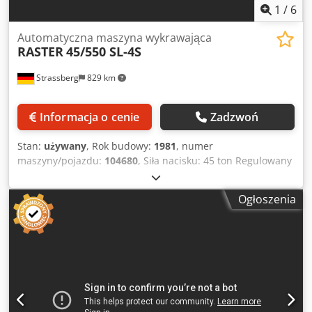
1
/
6
Automatyczna maszyna wykrawająca
RASTER
45/550 SL-4S
Strassberg
829 km
Informacja o cenie
Zadzwoń
Stan:
używany
, Rok budowy:
1981
, numer
maszyny/pojazdu:
104680
, Siła nacisku: 45 ton Regulowany
skok tłoka: 10 - 40 mm Cjdpfeuqcwdjx Al Nerf Regulacja
suwaka: 50 mm Wysokość instalacji (skok dolny, regulacja
Ogłoszenia
górna): 220 - 300 mm Odległość między słupkami L-R: 560
mm Powierzchnia mocowania stołu ok.: 550 x 450 mm
Powierzchnia mocowania tłoka: 550 x 360 mm Otwór
przelotowy w stole: 450 x 100 mm Liczba skoków na
minutę: 100 - 500 min-1 Zapotrzebowanie na moc: 7,5 kW
Waga maszyny: około 6,2 tony