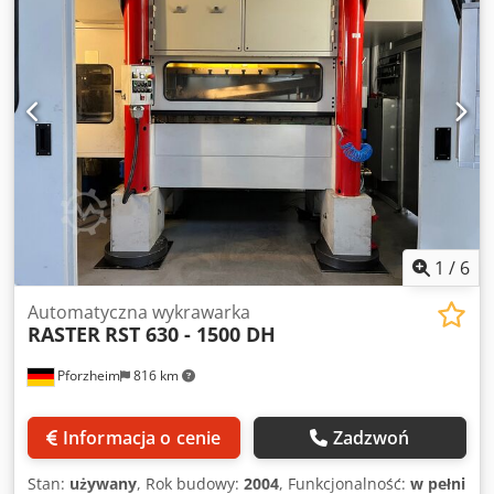
1 250 mm
, szerokość stołu:
550 mm
, siła nacisku:
50 t
,
wysokość szafy sterowniczej:
2 200 mm
, długość szafy
sterowniczej:
1 800 mm
, szerokość szafy sterowniczej:
600
mm
, regulacja skoku:
60 mm
, odstęp między kolumnami:
1 290 mm
, szerokość robocza:
1 250 mm
, odległość między
podporami bocznymi:
260 mm
, odległość między
stojakami:
1 690 mm
, masa całkowita:
9 900 kg
, siła
wykrawania:
50 t
, RASTER wykrawarka RST 500-1250 DH ez
kabiną dźwiękoszczelną i monitoringiem narzędzi
Crjdpeyyvgtjfx Al Nof Maszyna jest w dobrym stanie Liczba
skoków: 50 - 800 1/min Maszyna używana w systemie
jednozmianowym Możliwość obejrzenia maszyny pod
1
/
6
zasilaniem Cena na zapytanie
Automatyczna wykrawarka
RASTER
RST 630 - 1500 DH
Pforzheim
816 km
Informacja o cenie
Zadzwoń
Stan:
używany
, Rok budowy:
2004
, Funkcjonalność:
w pełni