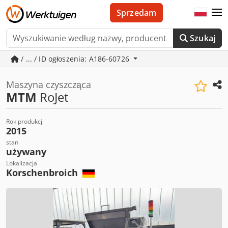
Sprzedam
Szukaj
/ ... / ID ogłoszenia: A186-60726
Maszyna czyszcząca
MTM
RoJet
Rok produkcji
2015
stan
używany
Lokalizacja
Korschenbroich