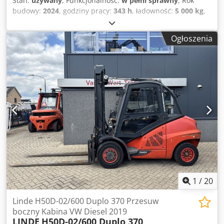
Stan:
używany
, Funkcjonalność:
w pełni sprawny
, Rok
budowy:
2024
, godziny pracy:
343 h
, ładowność:
5 000 kg
,
wysokość podnoszenia:
4 760 mm
, rodzaj paliwa:
diesel
,
typ masztu:
triplex
, typ napędu:
Diesel
, Wózek widłowy z
Ogłoszenia
silnikiem wysokoprężnym Typ masztu: Triplex Stan: gotowy
do użycia i w pełni funkcjonalny Stan techniczny: bardzo
dobry Dwsdpfxjznpkxe Adkoa 3. zawór, 4. zawór,
ogrzewanie, pełna kabina,
1
/
20
Linde H50D-02/600 Duplo 370 Przesuw
boczny Kabina VW Diesel 2019
LINDE
H50D-02/600 Duplo 370