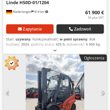
Linde
H50D-01/1204
61 900 €
Niederlangen
814 km
SK plus VAT
Zapytania
Zadzwoń
Stan:
używany
, Funkcjonalność:
w pełni sprawny
, Rok
budowy:
2024
, godziny pracy:
425 h
, ładowność:
5 000 kg
,
wysokość podnoszenia:
4 760 mm
, rodzaj paliwa:
diesel
,
typ masztu:
triplex
, wysokość konstrukcyjna:
2 580 mm
,
Ogłoszenia
typ napędu:
Diesel
, Wózek widłowy z silnikiem
wysokoprężnym Typ masztu: Triplex Stan: gotowy do użycia
i w pełni funkcjonalny Stan techniczny: bardzo dobry
Dsdpozpccwjfx Adkowa 3. zawór, 4. zawór, ogrzewanie, filtr
sadzy, pełna kabina,