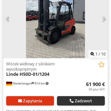
ogrzewanie, filtr cząstek stałych, pełna kabina,
klimatyzacja, Dwodpfx Aszn Db Sodkea
1
/
10
Wózek widłowy z silnikiem
wysokoprężnym
Linde
H50D-01/1204
61 900 €
Niederlangen
814 km
SK plus VAT
Zapytania
Zadzwoń