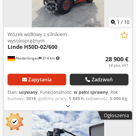
1
/
10
Wózek widłowy z silnikiem
wysokoprężnym
Linde
H50D-02/600
28 900 €
Niederlangen
814 km
SK plus VAT
Zapytania
Zadzwoń
Stan:
używany
, Funkcjonalność:
w pełni sprawny
, Rok
budowy:
2018
, godziny pracy:
5 849 h
, ładowność:
5 000 kg
,
wysokość podnoszenia:
5 560 mm
, rodzaj paliwa:
diesel
,
typ masztu:
triplex
, typ napędu:
Diesel
, Wózek widłowy
Ogłoszenia
spalinowy (diesel) Typ masztu: Triplex Stan: Gotowy do
pracy i w pełni sprawny Stan techniczny: dobry Przesuw
boczny, widły do podwójnych palet, 3. zawór, 4. zawór,