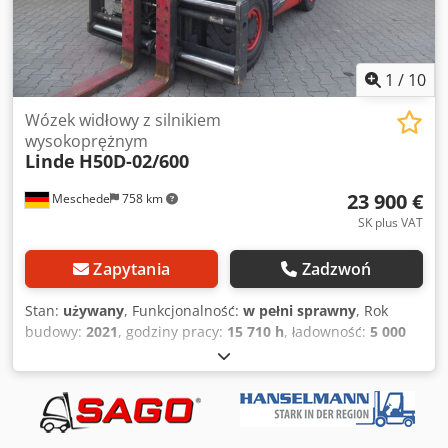
telefoniczny przed przyjazdem, ponieważ nie zawsze
jesteśmy na miejscu. Van de Wert Trading B.V.
Bedrijfsstraat 3 5391 LR Nuland
1
/
10
Wózek widłowy z silnikiem
wysokoprężnym
Linde
H50D-02/600
23 900 €
Meschede
758 km
SK plus VAT
Zapytania
Zadzwoń
Stan:
używany
, Funkcjonalność:
w pełni sprawny
, Rok
budowy:
2021
, godziny pracy:
15 710 h
, ładowność:
5 000
kg
, wysokość podnoszenia:
3 700 mm
, wolny skok
podnoszenia:
150 mm
, rodzaj paliwa:
diesel
, typ masztu:
Simplex
, wysokość konstrukcyjna:
2 900 mm
, długość
wideł:
2 400 mm
, typ napędu:
Diesel
, Wózek widłowy z
silnikiem Diesla Środek ciężkości ładunku: 600 Klasa ISO: