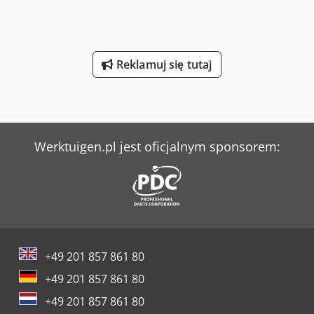
Klasa ISO 3 = 2500 - 4999 kg Typ masztu: Standardowy
Stan: Gotowy do pracy i w pełni sprawny Stan techniczny:
dobry Opony przednie – typ: Superelastyczne Opony
przednie – stan: 80–100% Opony tylne – typ:
Reklamuj się tutaj
Superelastyczne Opony tylne – stan: 80–100% Boczny
przesuw, urządzenie do regulacji wideł, Dwodpfx
Aozmkmxodkea 3. zawór, 4. zawór, tylne światło robocze,
przednie światło robocze, ogrzewanie, filtr cząstek stałych,
pełna kabina, pełny zakres podnoszenia, światło
bezpieczeństwa.
Werktuigen.pl jest oficjalnym sponsorem:
+49 201 857 861 80
+49 201 857 861 80
+49 201 857 861 80