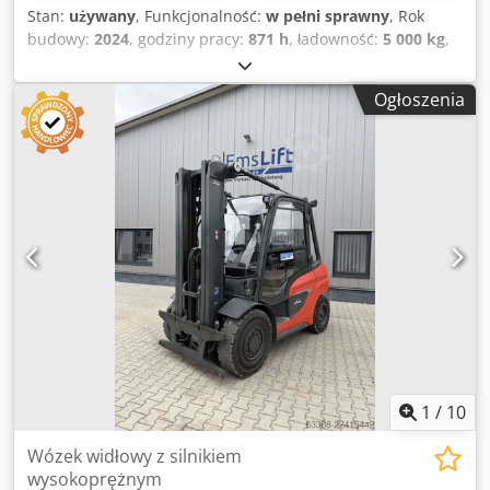
Stan:
używany
, Funkcjonalność:
w pełni sprawny
, Rok
budowy:
2024
, godziny pracy:
871 h
, ładowność:
5 000 kg
,
wysokość podnoszenia:
4 760 mm
, rodzaj paliwa:
diesel
,
typ masztu:
triplex
, wysokość konstrukcyjna:
2 580 mm
,
Ogłoszenia
typ napędu:
Diesel
, Wózek widłowy z silnikiem
wysokoprężnym Djdpfx Aezpcc Dodkowa Typ masztu:
Triplex Stan: gotowy do użycia i w pełni funkcjonalny Stan
techniczny: bardzo dobry 3. zawór, 4. zawór, ogrzewanie,
filtr sadzy, pełna kabina,
1
/
10
Wózek widłowy z silnikiem
wysokoprężnym