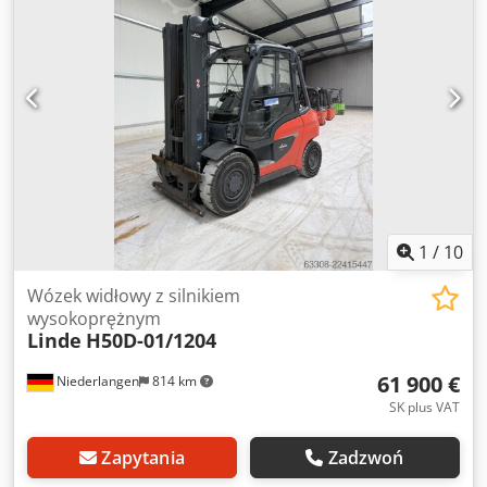
boczny, pozycjoner wideł, 3. zawór hydrauliczny, 4. zawór
hydrauliczny, ogrzewanie, filtr cząstek stałych (DPF), pełna
kabina,
1
/
10
Wózek widłowy z silnikiem
wysokoprężnym
Linde
H50D-01/1204
61 900 €
Niederlangen
814 km
SK plus VAT
Zapytania
Zadzwoń