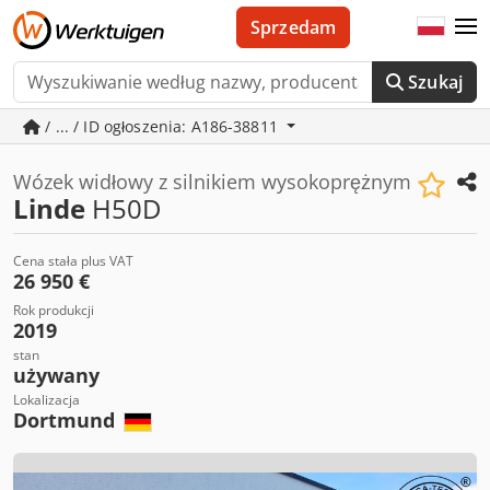
Sprzedam
Szukaj
/ ... / ID ogłoszenia: A186-38811
Wózek widłowy z silnikiem wysokoprężnym
Linde
H50D
Cena stała plus VAT
26 950 €
Rok produkcji
2019
stan
używany
Lokalizacja
Dortmund