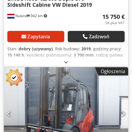
Sideshift Cabine VW Diesel 2019
15 750 €
Nuland
942 km
SK plus VAT
Zapytania
Zadzwoń
Stan:
dobry (używany)
, Rok budowy:
2019
, godziny pracy:
15 140 h
, wysokość podnoszenia:
3 700 mm
, rodzaj paliwa:
diesel
, typ masztu:
duplex
, wysokość konstrukcyjna:
2 800
mm
, Linde H50D-02/600 Duplo 370, kabina z bocznym
Ogłoszenia
przesuwem, silnik VW Diesel, rok produkcji 2019. Film
można przesłać przez WhatsApp. Aktualna oferta dostępna
na stronie internetowej. Ceny są podane dla odbioru w
Nuland. Dwodpfx Adezpyp Usksa Van de Wert Trading B.V.
posiada zmienną ofertę maszyn, ciężarówek, przyczep i
osprzętu. Wszystkie nasze dostawy realizowane są w
cenach handlowych, w stanie „tak jak jest”, bez gwarancji
(szczegóły w naszych ogólnych warunkach). W celu
obejrzenia i/lub wykonania jazdy próbnej, prosimy o
wcześniejsze umówienie wizyty. Prosimy o kontakt