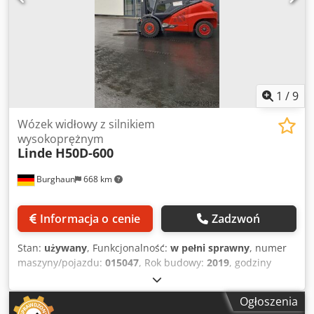
1
/
9
Wózek widłowy z silnikiem
wysokoprężnym
Linde
H50D-600
Burghaun
668 km
Informacja o cenie
Zadzwoń
Stan:
używany
, Funkcjonalność:
w pełni sprawny
, numer
maszyny/pojazdu:
015047
, Rok budowy:
2019
, godziny
pracy:
3 500 h
, ładowność:
5 000 kg
, wysokość
podnoszenia:
5 065 mm
, wolny skok podnoszenia:
1 660
Ogłoszenia
mm
, rodzaj paliwa:
diesel
, typ masztu:
triplex
, wysokość