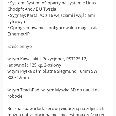
• System: System AS oparty na systemie Linux
Chodpfx Anov E U Twszja
• Sygnały: Karta I/O z 16 wejściami i wyjściami
cyfrowymi
• Oprogramowanie: konfigurowalna magistrala
Ethernet/IP
Sześcienny-S
w tym Kawasaki | Pozycjoner, PST125-L2,
ładowność 125 kg, 2-osiowy
w tym Płytka ośmiokątna Siegmund 16mm SW
800x12mm
w tym TeachPad, w tym: Myszka 3D do nauki na
robocie
Ręczną spawarkę laserową widoczną na zdjęciach
można nabyć opcjonalnie i nie jest ona częścią tej