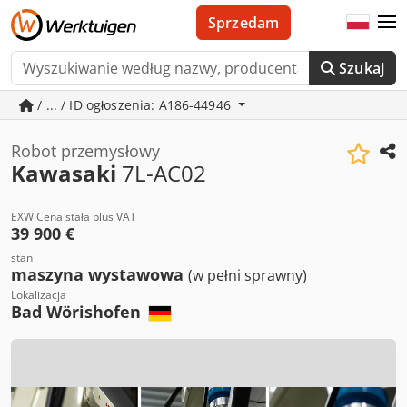
Sprzedam
Szukaj
/ ... / ID ogłoszenia: A186-44946
Robot przemysłowy
Kawasaki
7L-AC02
EXW Cena stała plus VAT
39 900 €
stan
maszyna wystawowa
(w pełni sprawny)
Lokalizacja
Bad Wörishofen