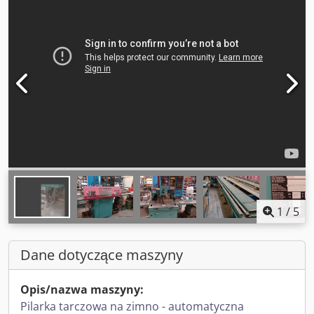
1
/
5
Dane dotyczące maszyny
Opis/nazwa maszyny:
Pilarka tarczowa na zimno - automatyczna