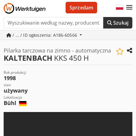
Sprzedam
Szukaj
/ ... / ID ogłoszenia: A186-60566
Pilarka tarczowa na zimno - automatyczna
KALTENBACH
KKS 450 H
Rok produkcji
1998
stan
używany
Lokalizacja
Bühl