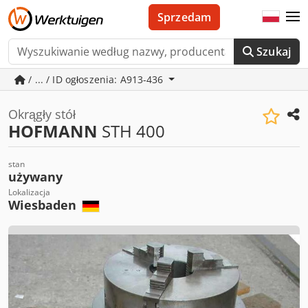
Sprzedam
Szukaj
/ ... / ID ogłoszenia: A913-436
Okrągły stół
HOFMANN
STH 400
stan
używany
Lokalizacja
Wiesbaden