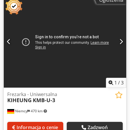
obrabianego przedmiotu: 5000 kg Zakres przechyłu: 90°
Całkowita masa: 22 500 kg Liczba rowków teowych: 12
Wymiary rowków teowych: 48 x 28 mm – wysokość: 49 mm
Chjdpfx Asgxqvzsfpsa Silnik Moc: 11 kW Prędkość
obrotowa: 1440 min⁻¹ Nominalny moment obrotowy: 200
Nm Zespół hydrauliczny Silnik napędowy: 1,5 kW
Wydajność: 8,9 l/min Ciśnienie robocze: 100 bar Zbiornik:
13 l
1
/
3
Frezarka - Uniwersalna
KIHEUNG
KMB-U-3
Niemcy
470 km
Informacja o cenie
Zadzwoń