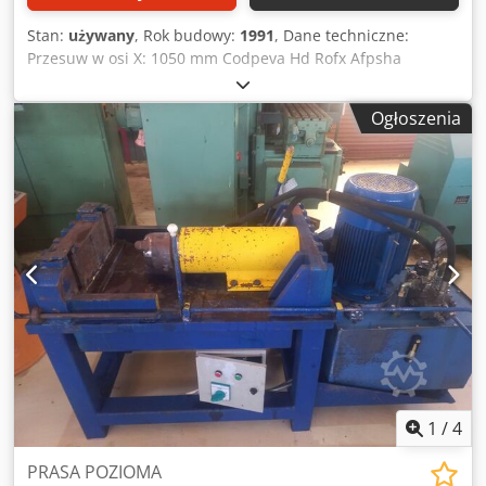
Stan:
używany
, Rok budowy:
1991
, Dane techniczne:
Przesuw w osi X: 1050 mm Codpeva Hd Rofx Afpsha
Przesuw w osi Y: 600 mm Przesuw w osi Z: 650 mm Zakres
obrotów: 40 - 1720 / 12-stopniowy obr./min Uchwyt
Ogłoszenia
wrzeciona: SK 50 Głowica wrzeciona odchylana w
prawo/lewo: 90° prawo/lewo i 45° = 360° Odległość
wrzeciona od stołu: 0 - 600 mm Powierzchnia stołu: 1700 x
470 mm Posuw bezstopniowy: X/Y = 15 - 625 + Z = 7,5 - 312
mm Przyspieszony posuw oś Z: 1250 mm/min.
Przyspieszony posuw X/Y: 2500 mm/min. Całkowite
zapotrzebowanie mocy: 11,1 kW Waga maszyny ok.: 2500
kg Wymiary maszyny DxSxW: ok. 2,45 x 2,0 x 2,85 m
Wyposażenie: Automatyka na sterowaniu krzywkowym
Centralne smarowanie z uniwersalną głowicą frezarską
Huron Instalacja chłodziwa Panel sterowania Stopy
maszyny Wyposażenie dodatkowe: Imadło maszynowe
(szerokość szczęk 120 mm)
1
/
4
PRASA POZIOMA