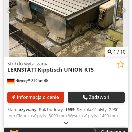
1
/
10
Stół do wytaczania
LERNSTATT
Kipptisch UNION KT5
Niemcy
819 km
Informacja o cenie
Zadzwoń
Stan:
używany
, Rok budowy:
1999
, Szerokość płyty: 2980
mm Głębokość płyty: 3000 mm Wysokość płyty: 1400 mm
Całkowite zapotrzebowanie na moc: 11 kW Powierzchnia
mocowania: 2980 mm x 3000 mm x 1400 mm Maks. masa
Ogłoszenia