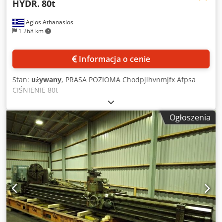
HYDR.
80t
Agios Athanasios
1 268 km
Informacja o cenie
Stan:
używany
, PRASA POZIOMA Chodpjihvnmjfx Afpsa
CIŚNIENIE 80t
Ogłoszenia