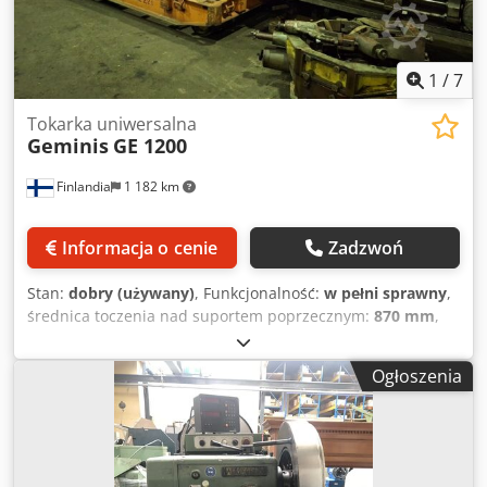
1
/
7
Tokarka uniwersalna
Geminis
GE 1200
Finlandia
1 182 km
Informacja o cenie
Zadzwoń
Stan:
dobry (używany)
, Funkcjonalność:
w pełni sprawny
,
średnica toczenia nad suportem poprzecznym:
870 mm
,
średnica toczenia:
1 200 mm
, średnica toczenia nad
suwakiem górnym:
1 600 mm
, długość toczenia:
6 000 mm
,
Ogłoszenia
prędkość wrzeciona (maks.):
550 obr./min
, prędkość
wrzeciona (min.):
6 obr./min
, Tokarka ciężka do obróbki
zgrubnej Geminis GE 1200 Geminis GE 1200 to solidna,
precyzyjna tokarka konwencjonalna przeznaczona do
obróbki wielkogabarytowej w przemyśle ciężkim. Słynie z