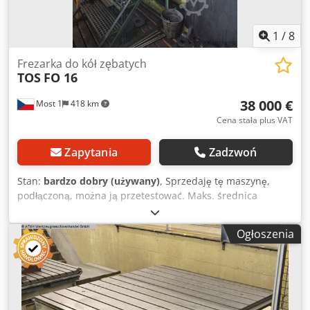
1
/
8
Frezarka do kół zębatych
TOS
FO 16
38 000 €
Most 1
418 km
Cena stała plus VAT
Zapytania
Zadzwoń
Stan:
bardzo dobry (używany)
, Sprzedaję tę maszynę,
podłączoną, można ją przetestować. Maks. średnica
przedmiotu obrabianego ..... 1600 mm Moduł ..... 16 -
Cjdpfx Afsv Nqppopeha Moc głównego silnika
Ogłoszenia
elektrycznego ..... 12 kW Wymiary dł. x szer. x wys. ..... 4300
x 2000 x 3170 mm Masa maszyny ..... 18500 kg Możliwe jest
przesłanie filmu przedstawiającego maszynę poprzez
WhatsApp.