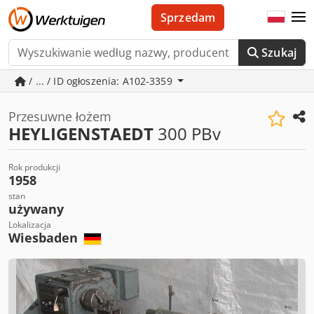
Sprzedam
Szukaj
/ ... / ID ogłoszenia: A102-3359
Przesuwne łożem
HEYLIGENSTAEDT
300 PBv
Rok produkcji
1958
stan
używany
Lokalizacja
Wiesbaden