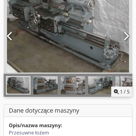
1
/
5
Dane dotyczące maszyny
Opis/nazwa maszyny:
Przesuwne łożem