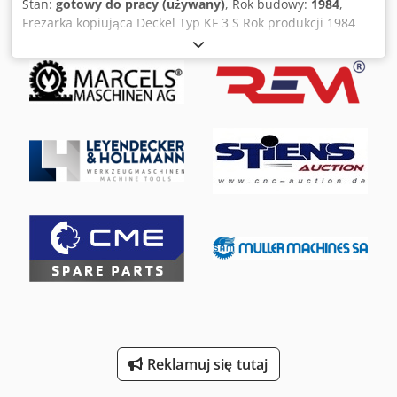
Stan:
gotowy do pracy (używany)
, Rok budowy:
1984
,
Frezarka kopiująca Deckel Typ KF 3 S Rok produkcji 1984
Powierzchnia stołu 600 x 555 / 620 x 750 mm Przesuw w osi
Y 150 mm Skok w osi Z 380 mm Skok w osi X 150 mm
Napęd 3 kW Wrzeciono do zgrubnego frezowania
Wrzeciono do wykańczającego frezowania Ramię blokujące
Chjdpfx Agjzrbuqjmoa Rękojeść sterująca z kablem Uchwyt
do czujnika stykowego Tuleje zaciskowe Waga 2400 kg W
cenie 2.000 euro netto, bez VAT, loco magazyn
Reklamuj się tutaj