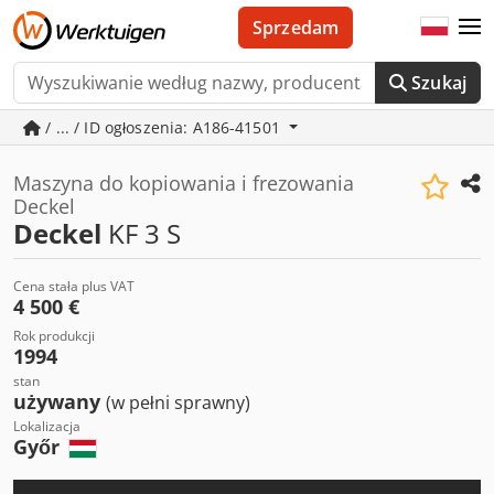
Sprzedam
Szukaj
/ ... / ID ogłoszenia: A186-41501
Maszyna do kopiowania i frezowania
Deckel
Deckel
KF 3 S
Cena stała plus VAT
4 500 €
Rok produkcji
1994
stan
używany
(w pełni sprawny)
Lokalizacja
Győr