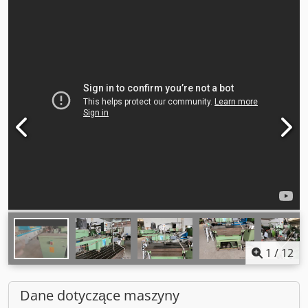
1
/
12
Dane dotyczące maszyny