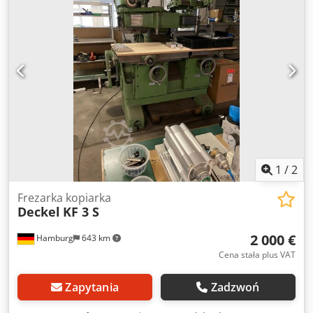
1
/
2
Frezarka kopiarka
Deckel
KF 3 S
2 000 €
Hamburg
643 km
Cena stała plus VAT
Zapytania
Zadzwoń