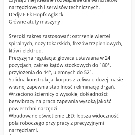
czynią z niej idealne rozwiązanie dla warsztatów
narzędziowych i serwisów technicznych.
Dedjv E Ek Hopfx Agksck
Główne atuty maszyny
Szeroki zakres zastosowań: ostrzenie wierteł
spiralnych, noży tokarskich, frezów trzpieniowych,
kłów i elektrod.
Precyzyjna regulacja: głowica ustawiana w 24
pozycjach, zakres kątów stożkowych do 180°,
przyłożenia do 44°, ujemnych do 52°.
Solidna konstrukcja: korpus z żeliwa o dużej masie
własnej zapewnia stabilność i eliminację drgań.
Wrzeciono ściernicy o wysokiej dokładności:
bezwibracyjna praca zapewnia wysoką jakość
powierzchni narzędzi.
Wbudowane oświetlenie LED: lepsza widoczność
pola roboczego przy pracy z precyzyjnymi
narzędziami.