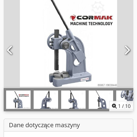
1
/
10
Dane dotyczące maszyny